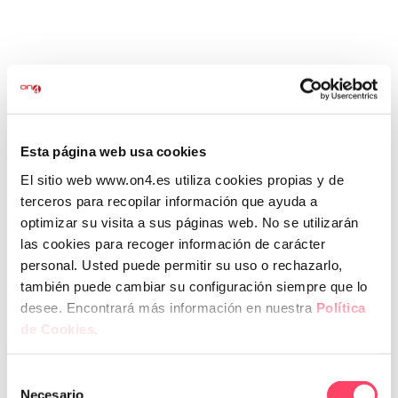
uso de una destructora de papel), de esta manera
aseguramos que los datos de las terceras personas
no se puedan recuperar.
7 beneficios de la destrucción de
Esta página web usa cookies
documentos confidenciales
El sitio web www.on4.es utiliza cookies propias y de
terceros para recopilar información que ayuda a
Como empresa, y por ley, eres responsable de la
optimizar su visita a sus páginas web. No se utilizarán
confidencialidad de la información de tus clientes y
las cookies para recoger información de carácter
proveedores. Ahora bien, ¿cuáles son los principales
personal. Usted puede permitir su uso o rechazarlo,
beneficios de la destrucción documental?
también puede cambiar su configuración siempre que lo
desee. Encontrará más información en nuestra
Política
Te los explicamos:
de Cookies
.
Protección de datos personales
: La destrucción
segura de documentos confidenciales impide que la
Selección
información confidencial (como los datos personales,
Necesario