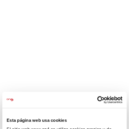
d’higiene i seguretat.
Contingut destacat:
Neteja i desinfecció.
Control de plagues.
Bones pràctiques de manipulació.
Traçabilitat i condicions de transport.
Prohibicions i incompatibilitats.
4. Curs d’Organització i Comunicació
d’Equips
Formadores:
Meritxell Benavente i Esther Algarra.
Durada:
5 h presencials i online.
Quan la comunicació falla, es nota: tasques duplicades,
Esta página web usa cookies
malentesos i estrès dins l’equip. Aquesta formació ajuda a
millorar la coordinació i la comunicació interna
per