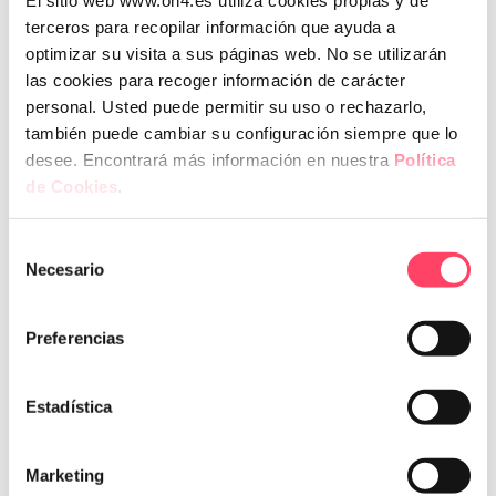
El sitio web www.on4.es utiliza cookies propias y de
aconseguir equips més cohesionats i eficients.
terceros para recopilar información que ayuda a
optimizar su visita a sus páginas web. No se utilizarán
Objectius i públic:
las cookies para recoger información de carácter
Formació lliure orientada a l’
organització i comunicació
personal. Usted puede permitir su uso o rechazarlo,
d’equips de treball per afavorir l’èxit professional.
también puede cambiar su configuración siempre que lo
desee. Encontrará más información en nuestra
Política
Contingut destacat:
de Cookies
.
Fonaments de la comunicació efectiva.
Tècniques per millorar la comunicació interpersonal.
Selección
Organització i ordre.
Necesario
de
Compromís personal i identificació de les àrees de
consentimiento
millora.
Preferencias
Estadística
5. Curs d’Introducció i Conceptes Bàsics
sobre Igualtat
Marketing
Formadores:
Filo Rodié i Esther Algarra.