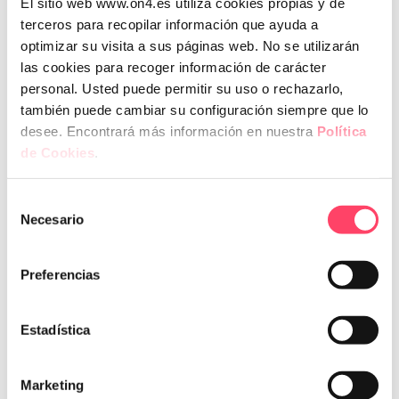
El sitio web www.on4.es utiliza cookies propias y de
terceros para recopilar información que ayuda a
optimizar su visita a sus páginas web. No se utilizarán
las cookies para recoger información de carácter
personal. Usted puede permitir su uso o rechazarlo,
también puede cambiar su configuración siempre que lo
MÉS DE 130 CURSOS
AL TEU ABAST
desee. Encontrará más información en nuestra
Política
de Cookies
.
Formació
Selección
Necesario
de
consentimiento
Preferencias
DESCARREGA EL CATÀLEG
Estadística
Marketing