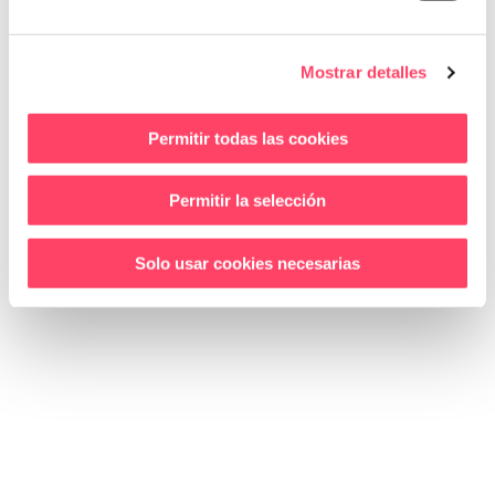
Mostrar detalles
ÚLTIMS ARTICLES DEL BLOG
Permitir todas las cookies
Actualitat
Permitir la selección
Solo usar cookies necesarias
agost 3, 2026
L’Audiència Nacional anul·la la
Guia de biometria de l’AEPD: què
canvia per a la teva empresa?
El 30 de juny de 2026, l’Audiència Nacional va anul·lar