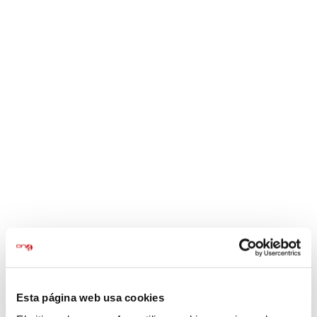
Et formem per
ampliar les teves
competències
T’acompanyem
per assolir els teus
objectius personals i
professionals
ET PODEM AJUDAR
Esta página web usa cookies