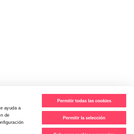
Ó DE CONTACTE
HORARI
DILLUNS A DIJOUS
trevies, C/Llorenç Agustí
de 09:00 a 14:00 i de 15:00 a 18:00
, 3r Edifici Entrevies,
DIVENDRES
1
de 09:00 a 14:00
36 80
s
Permitir todas las cookies
CA
ue ayuda a
ón de
DE COMPRA
|
CANAL ÈTIC
ES
Permitir la selección
nfiguración