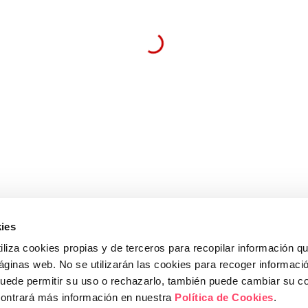
ELS NOSTRES CURSOS
INFORMACI
Protecció de Dades RGPD
Pol. Ind. En
Marketing i Vendes
Claveria, 105
Marketing
Lleida, 2519
Habilitats Personals
Tel.
973 20 
info@on4.e
ies
iliza cookies propias y de terceros para recopilar información q
páginas web. No se utilizarán las cookies para recoger informaci
|
POLÍTICA DE COOKIES
|
POLÍTICA DE PRIVACITAT
|
CONDICIONS 
puede permitir su uso o rechazarlo, también puede cambiar su co
contrará más información en nuestra
Política de Cookies
.