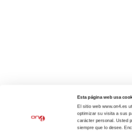
És una empresa d’àmbit estatal, especialitzada en la
implantació de normatives d’obligat compliment, aplicables a
persones físiques i jurídiques.
Esta página web usa cook
©2022 ON4. Tots els drets reservats.
El sitio web www.on4.es ut
optimizar su visita a sus 
AVIS LEGAL
carácter personal. Usted 
siempre que lo desee. En