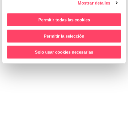
Mostrar detalles
info@on4.es
Permitir todas las cookies
Horari
DILLUNS A DIJOUS
Permitir la selección
de 09:00 a 14:00 i de 15:00 a 18:00
DIVENDRES
Solo usar cookies necesarias
de 09:00 a 14:00
CA
ES
AVIS LEGAL
|
POLÍTICA DE COOKIES
|
POLÍTICA DE
PRIVACITAT
|
CONDICIONS DE COMPRA
|
CANAL ÈTIC