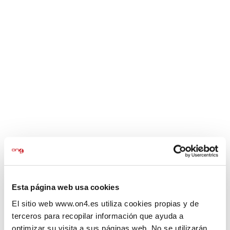
INICI
ON4
Serveis jurídics
Formació
0
CAMPUS VIRTUAL
Blog
Contacte
Tenim grans projectes
Esta página web usa cookies
per anunciar
El sitio web www.on4.es utiliza cookies propias y de
terceros para recopilar información que ayuda a
S'acosta quelcom important! La nostra botiga està en obres
optimizar su visita a sus páginas web. No se utilizarán