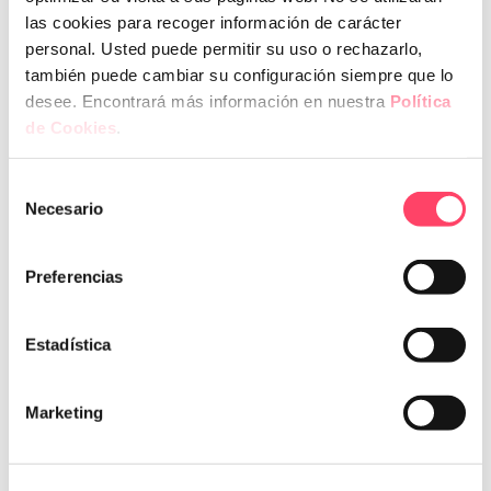
i obrirà aviat!
las cookies para recoger información de carácter
personal. Usted puede permitir su uso o rechazarlo,
también puede cambiar su configuración siempre que lo
desee. Encontrará más información en nuestra
Política
de Cookies
.
Selección
Necesario
de
consentimiento
És una empresa d’àmbit estatal, especialitzada en la
Preferencias
implantació de normatives d’obligat compliment,
aplicables a persones físiques i jurídiques.
Estadística
informació de contacte
Marketing
Pol. Ind. Entrevies, C/Llorenç Agustí Claveria, 105, 3r
Edifici Entrevies, Lleida, 25191
Tel.
973 20 36 80