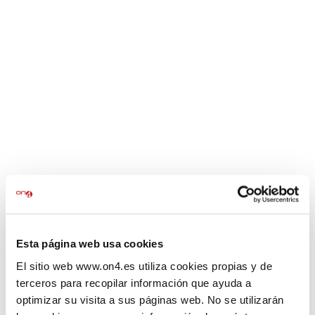
INICI
ON4
Serveis jurídics
Formació
0
CAMPUS VIRTUAL
Blog
Contacte
Tenim grans projectes per
Esta página web usa cookies
anunciar
El sitio web www.on4.es utiliza cookies propias y de
terceros para recopilar información que ayuda a
optimizar su visita a sus páginas web. No se utilizarán
S'acosta quelcom important! La nostra botiga està en