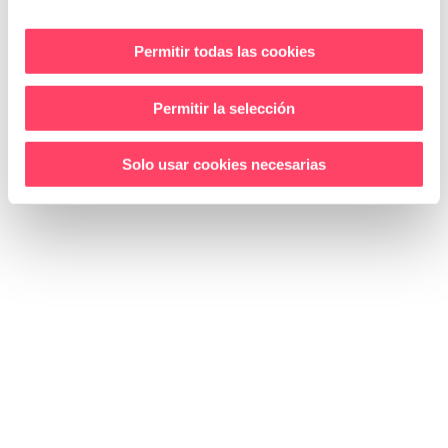
Tel.
973 20 36 80
info@on4.es
Permitir todas las cookies
HORARI
Permitir la selección
DILLUNS A DIJOUS
de 09:00 a 14:00 i de 15:00 a 18:00
Solo usar cookies necesarias
DIVENDRES
de 09:00 a 14:00
AVIS LEGAL
|
POLÍTICA DE COOKIES
|
POLÍTICA DE
PRIVACITAT
|
CONDICIONS DE COMPRA
|
CANAL ÈTIC
©2022 ON4. Tots els drets reservats.
CA
ES