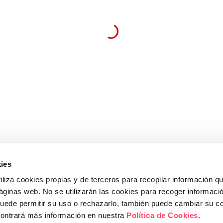
ELS NOSTRES CURSOS
INFORMAC
Protecció de Dades RGPD
Pol. Ind. E
Marketing i Vendes
Agustí Clave
Marketing
Entrevies, 
Habilitats Personals
Tel.
973 20
info@on4.
ies
iliza cookies propias y de terceros para recopilar información q
|
POLÍTICA DE COOKIES
|
POLÍTICA DE PRIVACITAT
|
CONDICI
páginas web. No se utilizarán las cookies para recoger informaci
ÈTIC
puede permitir su uso o rechazarlo, también puede cambiar su co
contrará más información en nuestra
Política de Cookies
.