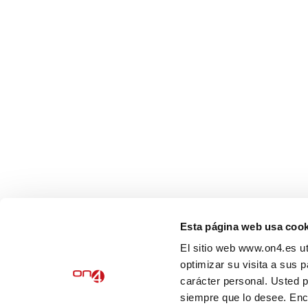
És una empresa d’àmbit estatal, especialitzada en la
implantació de normatives d’obligat compliment,
aplicables a persones físiques i jurídiques.
Esta página web usa cook
©2022 ON4. Tots els drets reservats.
El sitio web www.on4.es ut
AVIS LEGAL
optimizar su visita a sus 
carácter personal. Usted 
siempre que lo desee. En