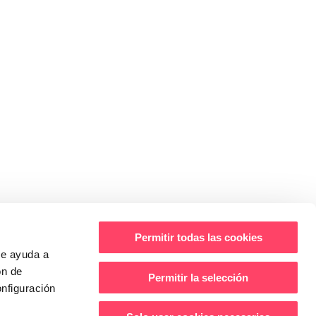
IÓ DE CONTACTE
HORARI
DILLUNS A DIJOUS
ntrevies, C/Llorenç
de 09:00 a 14:00 i de 15:00 a 18:00
ria, 105, 3r Edifici
DIVENDRES
Lleida, 25191
de 09:00 a 14:00
 36 80
es
Permitir todas las cookies
CA
ue ayuda a
ONS DE COMPRA
|
CANAL
ES
ón de
Permitir la selección
nfiguración