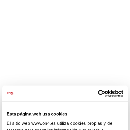
INICI
ON4
Serveis jurídics
Formació
0
CAMPUS VIRTUAL
Blog
Contacte
Tenim grans projectes per
anunciar
Esta página web usa cookies
El sitio web www.on4.es utiliza cookies propias y de
S'acosta quelcom important! La nostra botiga està en
terceros para recopilar información que ayuda a