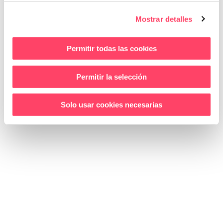
info@on4.es
Mostrar detalles
Horari
Permitir todas las cookies
DILLUNS A DIJOUS
de 09:00 a 14:00 i de 15:00 a 18:00
Permitir la selección
DIVENDRES
de 09:00 a 14:00
Solo usar cookies necesarias
CA
ES
AVIS LEGAL
|
POLÍTICA DE COOKIES
|
POLÍTICA DE
PRIVACITAT
|
CONDICIONS DE COMPRA
|
CANAL ÈTIC