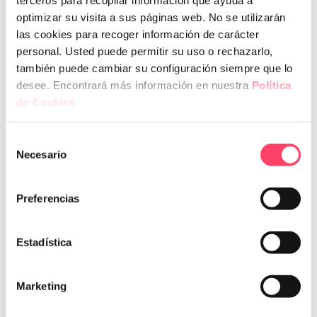
obres i obrirà aviat!
optimizar su visita a sus páginas web. No se utilizarán
las cookies para recoger información de carácter
personal. Usted puede permitir su uso o rechazarlo,
también puede cambiar su configuración siempre que lo
desee. Encontrará más información en nuestra
Política
de Cookies
.
Selección
Necesario
de
És una empresa d’àmbit estatal, especialitzada en la
consentimiento
implantació de normatives d’obligat compliment, aplicables a
Preferencias
persones físiques i jurídiques.
Estadística
informació de contacte
Pol. Ind. Entrevies, C/Llorenç Agustí Claveria, 105, 3r Edifici
Marketing
Entrevies, Lleida, 25191
Tel.
973 20 36 80