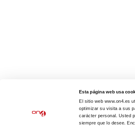
Pol. Ind. Entrevies, C/Llorenç Agustí
Claveria, 105, 3r Edifici Entrevies,
Lleida, 25191
Tel.
973 20 36 80
info@on4.es
HORARI
DILLUNS A DIJOUS
de 09:00 a 14:00 i de 15:00 a 18:00
DIVENDRES
de 09:00 a 14:00
Esta página web usa cook
©2022 ON4. Tots els drets reservats.
El sitio web www.on4.es ut
optimizar su visita a sus 
AVIS LEGAL
|
POLÍTICA DE COOKIES
|
POLÍTICA DE PRIVAC
carácter personal. Usted 
ÈTIC
siempre que lo desee. En
CA
ES