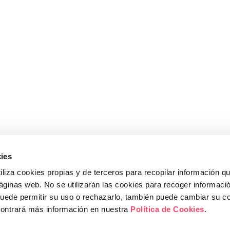
ies
iliza cookies propias y de terceros para recopilar información q
páginas web. No se utilizarán las cookies para recoger informaci
ITAT
|
CONDICIONS DE COMPRA
|
CANAL
puede permitir su uso o rechazarlo, también puede cambiar su co
contrará más información en nuestra
Política de Cookies
.