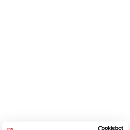
¿Se podrán utilizar en el futuro?
Únicamente si se produce una reforma legal que lo
autorice de manera expresa y con garantías de
protección.
Con la normativa actual, no está
permitido
.
¿Qué deben hacer ahora las
empresas sancionadas?
Dejar de tratar estos datos sin base legal
.
Suprimir los datos que ya tengan
.