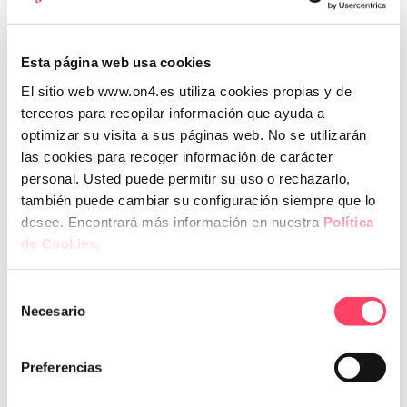
Cumplir siempre con los principios del RGPD
:
transparencia, minimización, limitación de la finalidad
y responsabilidad proactiva.
Esta página web usa cookies
El sitio web www.on4.es utiliza cookies propias y de
terceros para recopilar información que ayuda a
optimizar su visita a sus páginas web. No se utilizarán
¿Se pueden recurrir estas
las cookies para recoger información de carácter
personal. Usted puede permitir su uso o rechazarlo,
resoluciones?
también puede cambiar su configuración siempre que lo
desee. Encontrará más información en nuestra
Política
Sí. Las empresas sancionadas pueden
presentar un
de Cookies
.
recurso de
reposición ante la misma AEPD o acudir
directamente a la Audiencia Nacional.
Selección
Estas resoluciones refuerzan la protección de los
Necesario
de
autónomos frente a usos comerciales no autorizados de
consentimiento
sus datos. El mensaje de la AEPD es claro:
sin base legal
Preferencias
expresa, los datos personales no pueden utilizarse
más allá de la finalidad institucional para la que