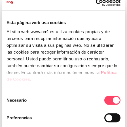
empresas deben adoptar un enfoque estratégico y
proactivo. Te dejamos algunas recomendaciones:
Análisis de riesgos y evaluaciones de impacto:
Antes
Esta página web usa cookies
de implementar IA, es fundamental realizar un análisis
exhaustivo de riesgos y una evaluación de impacto
El sitio web www.on4.es utiliza cookies propias y de
sobre la protección de datos.
terceros para recopilar información que ayuda a
Minimización de datos:
Procesar solo los datos
optimizar su visita a sus páginas web. No se utilizarán
estrictamente necesarios ayuda a reducir los riesgos
las cookies para recoger información de carácter
relacionados con la privacidad y seguridad.
personal. Usted puede permitir su uso o rechazarlo,
Transparencia y control:
Las empresas deben ser
también puede cambiar su configuración siempre que lo
capaces de explicar cómo funcionan sus sistemas de IA y
desee. Encontrará más información en nuestra
Política
asegurar que las decisiones automatizadas sean
de Cookies
.
comprensibles y supervisadas.
Auditorías y seguridad:
Realizar auditorías periódicas y
Selección
reforzar las medidas de seguridad, como la protección
Necesario
de
de APIs y el cifrado de datos, es esencial para garantizar
consentimiento
el correcto funcionamiento y cumplimiento normativo.
Preferencias